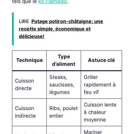
tels que le
kit Flamagic
.
LIRE
Potage potiron-châtaigne: une
recette simple, économique et
délicieuse!
Type
Technique
Astuce clé
d’aliment
Steaks,
Griller
Cuisson
saucisses,
rapidement à
directe
légumes
feu vif
Cuisson lente
Cuisson
Ribs, poulet
à chaleur
indirecte
entier
moyenne
Mariner