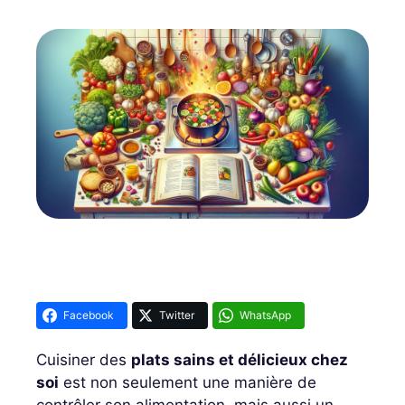
Facebook
Twitter
WhatsApp
Cuisiner des
plats sains et délicieux chez
soi
est non seulement une manière de
contrôler son alimentation, mais aussi un