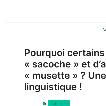
Aller
au
contenu
Ac
Pourquoi certains
« sacoche » et d’
« musette » ? Un
linguistique !
Actualités