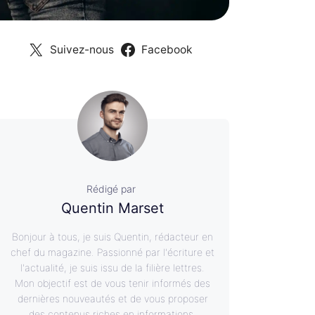
Suivez-nous
Facebook
Rédigé par
Quentin Marset
Bonjour à tous, je suis Quentin, rédacteur en
chef du magazine. Passionné par l'écriture et
l'actualité, je suis issu de la filière lettres.
Mon objectif est de vous tenir informés des
dernières nouveautés et de vous proposer
des contenus riches en informations.