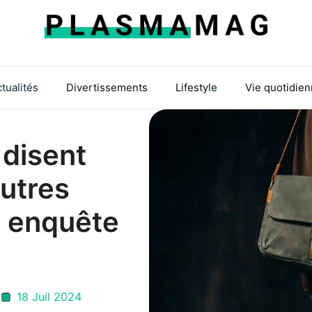
tualités
Divertissements
Lifestyle
Vie quotidie
 disent
autres
e enquête
18 Juil 2024