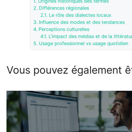
1.
Origines historiques des termes
2.
Différences régionales
2.1.
Le rôle des dialectes locaux
3.
Influence des modes et des tendances
4.
Perceptions culturelles
4.1.
L’impact des médias et de la littératu
5.
Usage professionnel vs usage quotidien
Vous pouvez également êt