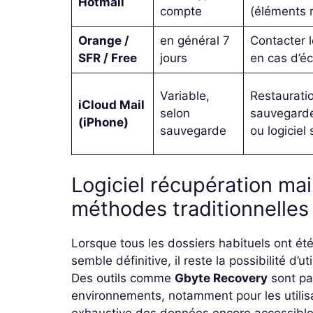
Hotmail
compte
(éléments 
Orange /
en général 7
Contacter l
SFR / Free
jours
en cas d’é
Variable,
Restauratio
iCloud Mail
selon
sauvegarde
(iPhone)
sauvegarde
ou logiciel 
Logiciel récupération mai
méthodes traditionnelle
Lorsque tous les dossiers habituels ont ét
semble définitive, il reste la possibilité d’ut
Des outils comme
Gbyte Recovery
sont pa
environnements, notamment pour les utilisa
exhaustive des données encore accessible