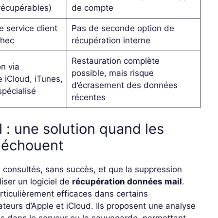
récupérables)
de compte
e service client
Pas de seconde option de
chec
récupération interne
Restauration complète
n via
possible, mais risque
 iCloud, iTunes,
d’écrasement des données
spécialisé
récentes
l : une solution quand les
s échouent
é consultés, sans succès, et que la suppression
iliser un logiciel de
récupération données mail
.
rticulièrement efficaces dans certains
teurs d’Apple et iCloud. Ils proposent une analyse
s dans le serveur ou la sauvegarde, permettant