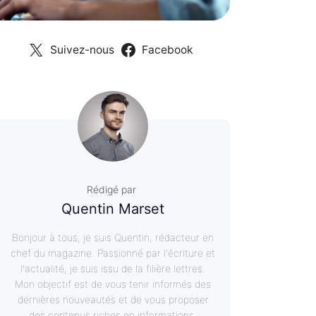
Suivez-nous
Facebook
Rédigé par
Quentin Marset
Bonjour à tous, je suis Quentin, rédacteur en
chef du magazine. Passionné par l'écriture et
l'actualité, je suis issu de la filière lettres.
Mon objectif est de vous tenir informés des
dernières nouveautés et de vous proposer
des contenus riches en informations.