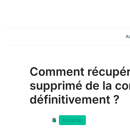
Aller
au
contenu
Ac
Comment récupére
supprimé de la cor
définitivement ?
Actualités