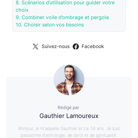
8.
Scénarios d’utilisation pour guider votre
choix
9.
Combiner voile d’ombrage et pergola
10.
Choisir selon vos besoins
Suivez-nous
Facebook
Rédigé par
Gauthier Lamoureux
Bonjour, je m'appelle Gauthier et j'ai 34 ans. Je suis
passionné d'astrologie, de tarot et de spiritualité.