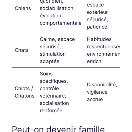
quotidien,
espace
Chiens
sociabilisation,
extérieur
évolution
sécurisé,
comportementale
patience
Calme, espace
Habitudes
sécurisé,
respectueuses,
Chats
stimulation
environnement
adaptée
enrichi
Soins
spécifiques,
Disponibilité,
Chiots /
contrôle
vigilance
Chatons
vétérinaire,
accrue
socialisation
renforcée
Peut-on devenir famille