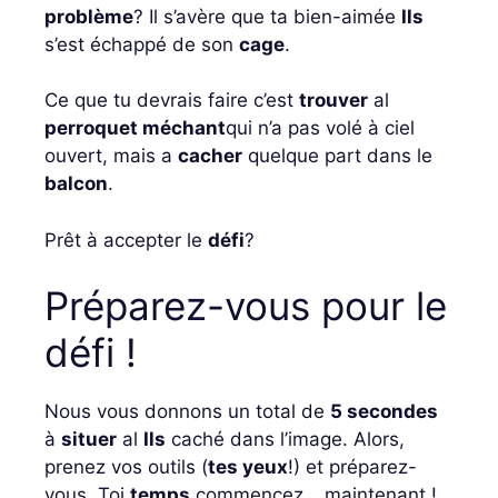
problème
? Il s’avère que ta bien-aimée
Ils
s’est échappé de son
cage
.
Ce que tu devrais faire c’est
trouver
al
perroquet méchant
qui n’a pas volé à ciel
ouvert, mais a
cacher
quelque part dans le
balcon
.
Prêt à accepter le
défi
?
Préparez-vous pour le
défi !
Nous vous donnons un total de
5 secondes
à
situer
al
Ils
caché dans l’image. Alors,
prenez vos outils (
tes yeux
!) et préparez-
vous. Toi
temps
commencez… maintenant !