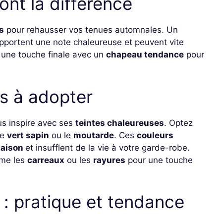
ont la différence
s
pour rehausser vos tenues automnales. Un
portent une note chaleureuse et peuvent vite
 une touche finale avec un
chapeau tendance
pour
fs à adopter
us inspire avec ses
teintes chaleureuses
. Optez
le
vert sapin
ou le
moutarde
. Ces
couleurs
 saison
et insufflent de la vie à votre garde-robe.
me les
carreaux
ou les
rayures
pour une touche
: pratique et tendance