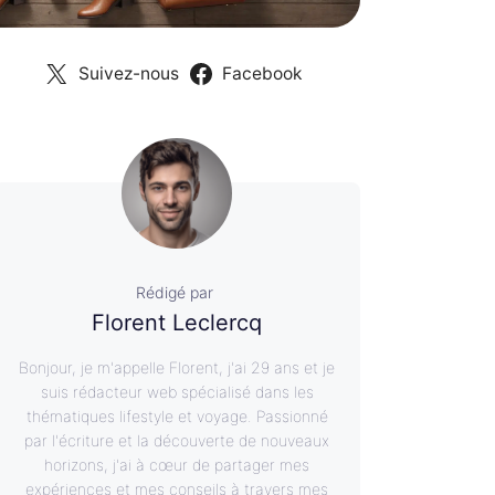
Suivez-nous
Facebook
Rédigé par
Florent Leclercq
Bonjour, je m'appelle Florent, j'ai 29 ans et je
suis rédacteur web spécialisé dans les
thématiques lifestyle et voyage. Passionné
par l'écriture et la découverte de nouveaux
horizons, j'ai à cœur de partager mes
expériences et mes conseils à travers mes