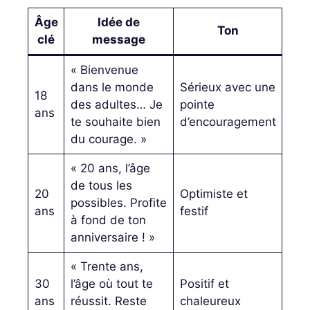
Âge
Idée de
Ton
clé
message
« Bienvenue
dans le monde
Sérieux avec une
18
des adultes… Je
pointe
ans
te souhaite bien
d’encouragement
du courage. »
« 20 ans, l’âge
de tous les
20
Optimiste et
possibles. Profite
ans
festif
à fond de ton
anniversaire ! »
« Trente ans,
30
l’âge où tout te
Positif et
ans
réussit. Reste
chaleureux