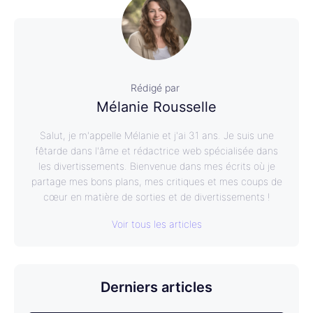
Rédigé par
Mélanie Rousselle
Salut, je m'appelle Mélanie et j'ai 31 ans. Je suis une
fêtarde dans l'âme et rédactrice web spécialisée dans
les divertissements. Bienvenue dans mes écrits où je
partage mes bons plans, mes critiques et mes coups de
cœur en matière de sorties et de divertissements !
Voir tous les articles
Derniers articles