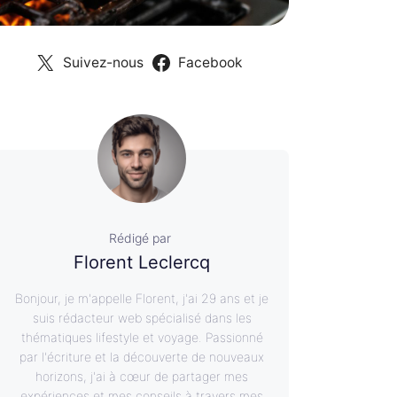
Suivez-nous
Facebook
Rédigé par
Florent Leclercq
Bonjour, je m'appelle Florent, j'ai 29 ans et je
suis rédacteur web spécialisé dans les
thématiques lifestyle et voyage. Passionné
par l'écriture et la découverte de nouveaux
horizons, j'ai à cœur de partager mes
expériences et mes conseils à travers mes