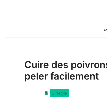
Aller
au
contenu
Ac
Cuire des poivron
peler facilement
Lifestyle