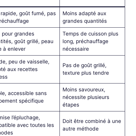
 rapide, goût fumé, pas
Moins adapté aux
réchauffage
grandes quantités
l pour grandes
Temps de cuisson plus
ités, goût grillé, peau
long, préchauffage
e à enlever
nécessaire
de, peu de vaisselle,
Pas de goût grillé,
té aux recettes
texture plus tendre
ess
Moins savoureux,
le, accessible sans
nécessite plusieurs
pement spécifique
étapes
mise l’épluchage,
Doit être combiné à une
atible avec toutes les
autre méthode
hodes