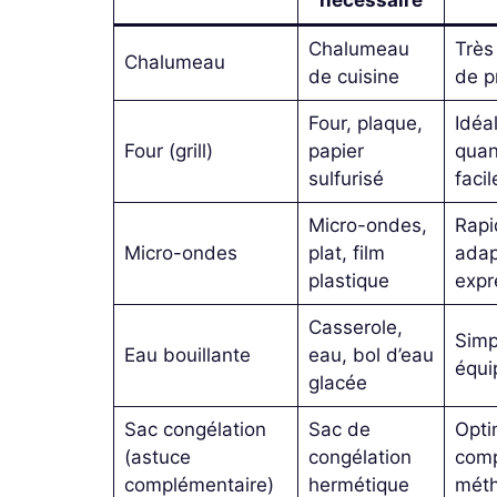
nécessaire
Chalumeau
Très
Chalumeau
de cuisine
de p
Four, plaque,
Idéa
Four (grill)
papier
quant
sulfurisé
facil
Micro-ondes,
Rapi
Micro-ondes
plat, film
adap
plastique
expr
Casserole,
Simp
Eau bouillante
eau, bol d’eau
équi
glacée
Sac congélation
Sac de
Opti
(astuce
congélation
comp
complémentaire)
hermétique
mét