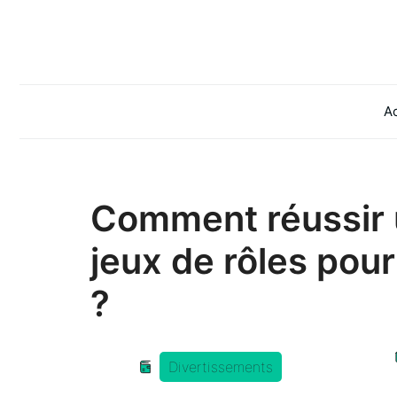
Aller
au
contenu
Ac
Comment réussir 
jeux de rôles pou
?
Divertissements