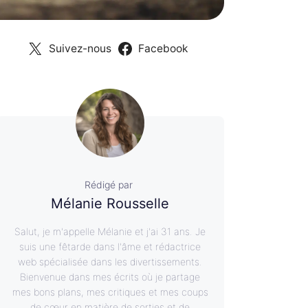
Suivez-nous
Facebook
Rédigé par
Mélanie Rousselle
Salut, je m'appelle Mélanie et j'ai 31 ans. Je
suis une fêtarde dans l'âme et rédactrice
web spécialisée dans les divertissements.
Bienvenue dans mes écrits où je partage
mes bons plans, mes critiques et mes coups
de cœur en matière de sorties et de