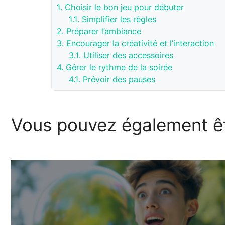
1.
Choisir le bon jeu pour débuter
1.1.
Simplifier les règles
2.
Préparer l’ambiance
3.
Encourager la créativité et l’interaction
3.1.
Utiliser des accessoires
4.
Gérer le rythme de la soirée
4.1.
Prévoir des pauses
Vous pouvez également êt