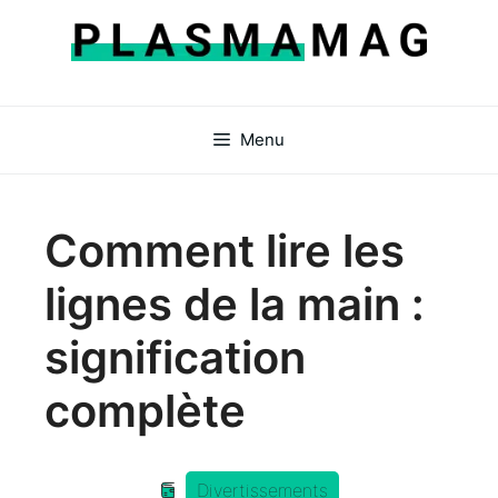
Aller
au
contenu
Menu
Comment lire les
lignes de la main :
signification
complète
Divertissements