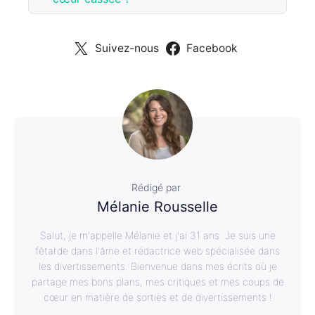
Suivez-nous
Facebook
Rédigé par
Mélanie Rousselle
Salut, je m'appelle Mélanie et j'ai 31 ans. Je suis une
fêtarde dans l'âme et rédactrice web spécialisée dans
les divertissements. Bienvenue dans mes écrits où je
partage mes bons plans, mes critiques et mes coups de
cœur en matière de sorties et de divertissements !