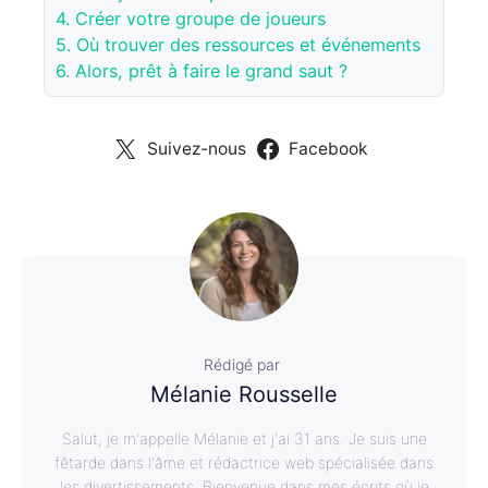
4.
Créer votre groupe de joueurs
5.
Où trouver des ressources et événements
6.
Alors, prêt à faire le grand saut ?
Suivez-nous
Facebook
Rédigé par
Mélanie Rousselle
Salut, je m'appelle Mélanie et j'ai 31 ans. Je suis une
fêtarde dans l'âme et rédactrice web spécialisée dans
les divertissements. Bienvenue dans mes écrits où je