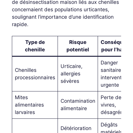
de désinsectisation maison liés aux chenilles
concernaient des populations urticantes,
soulignant l’importance d’une identification
rapide.
Type de
Risque
Conséquenc
chenille
potentiel
pour l’habita
Danger
Urticaire,
Chenilles
sanitaire,
allergies
processionnaires
intervention
sévères
urgente
Mites
Perte des
Contamination
alimentaires
vivres,
alimentaire
larvaires
désagrément
Dégâts
Détérioration
matériels,