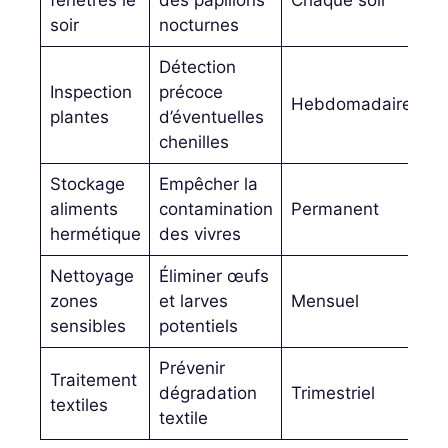
soir
nocturnes
Détection
Inspection
précoce
Hebdomadaire
plantes
d’éventuelles
chenilles
Stockage
Empêcher la
aliments
contamination
Permanent
hermétique
des vivres
Nettoyage
Éliminer œufs
zones
et larves
Mensuel
sensibles
potentiels
Prévenir
Traitement
dégradation
Trimestriel
textiles
textile