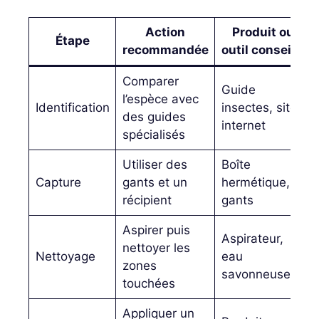
Action
Produit ou
Étape
recommandée
outil conseillé
Comparer
Guide
l’espèce avec
Identification
insectes, site
des guides
internet
spécialisés
Utiliser des
Boîte
Capture
gants et un
hermétique,
récipient
gants
Aspirer puis
Aspirateur,
nettoyer les
Nettoyage
eau
zones
savonneuse
touchées
Appliquer un