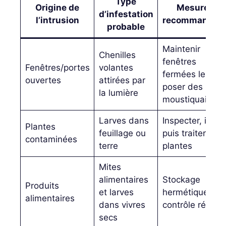
Type
Origine de
Mesures
d’infestation
l’intrusion
recommandée
probable
Maintenir
Chenilles
fenêtres
Fenêtres/portes
volantes
fermées le soir,
ouvertes
attirées par
poser des
la lumière
moustiquaires
Larves dans
Inspecter, isoler
Plantes
feuillage ou
puis traiter les
contaminées
terre
plantes
Mites
alimentaires
Stockage
Produits
et larves
hermétique,
alimentaires
dans vivres
contrôle régulie
secs