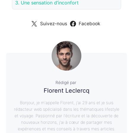
3.
Une sensation d’inconfort
Suivez-nous
Facebook
Rédigé par
Florent Leclercq
Bonjour, je m'appelle Florent, j'ai 29 ans et je suis
rédacteur web spécialisé dans les thématiques lifestyle
et voyage. Passionné par l'écriture et la découverte de
nouveaux horizons, j'ai à cœur de partager mes
expériences et mes conseils à travers mes articles.