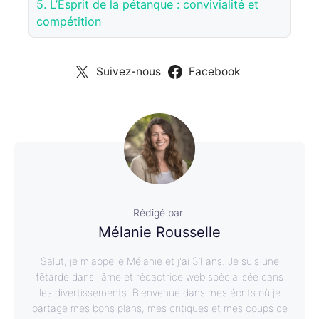
5.
L’Esprit de la pétanque : convivialité et
compétition
Suivez-nous
Facebook
Rédigé par
Mélanie Rousselle
Salut, je m'appelle Mélanie et j'ai 31 ans. Je suis une
fêtarde dans l'âme et rédactrice web spécialisée dans
les divertissements. Bienvenue dans mes écrits où je
partage mes bons plans, mes critiques et mes coups de