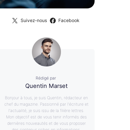
Suivez-nous
Facebook
Rédigé par
Quentin Marset
Bonjour à tous, je suis Quentin, rédacteur en
chef du magazine. Passionné par l'écriture et
l'actualité, je suis issu de la filière lettres.
Mon objectif est de vous tenir informés des
dernières nouveautés et de vous proposer
des contenus riches en informations.