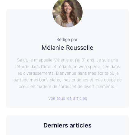
Rédigé par
Mélanie Rousselle
Salut, je m'appelle Mélanie et j'ai 31 ans. Je suis une
fêtarde dans l'âme et rédactrice web spécialisée dans
les divertissements. Bienvenue dans mes écrits où je
partage mes bons plans, mes critiques et mes coups de
cœur en matière de sorties et de divertissements !
Voir tous les articles
Derniers articles