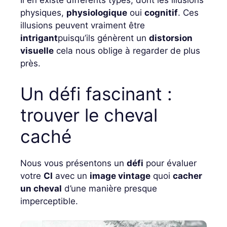
Il en existe différents types, dont les illusions
physiques,
physiologique
oui
cognitif
. Ces
illusions peuvent vraiment être
intrigant
puisqu’ils génèrent un
distorsion
visuelle
cela nous oblige à regarder de plus
près.
Un défi fascinant :
trouver le cheval
caché
Nous vous présentons un
défi
pour évaluer
votre
CI
avec un
image vintage
quoi
cacher
un cheval
d’une manière presque
imperceptible.