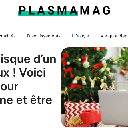
tualités
Divertissements
Lifestyle
Vie quotidie
risque d’un
x ! Voici
pour
e et être