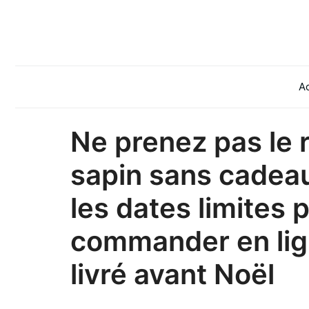
Aller
au
contenu
Ac
Ne prenez pas le 
sapin sans cadeau
les dates limites 
commander en lign
livré avant Noël