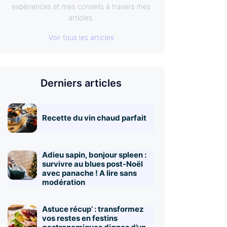
expériences et mes conseils à travers mes
articles.
Voir tous les articles
Derniers articles
Recette du vin chaud parfait
Adieu sapin, bonjour spleen :
survivre au blues post-Noël
avec panache ! A lire sans
modération
Astuce récup’ : transformez
vos restes en festins