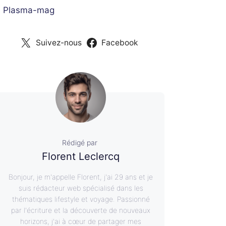
 Plasma-mag
Suivez-nous
Facebook
Rédigé par
Florent Leclercq
Bonjour, je m'appelle Florent, j'ai 29 ans et je
suis rédacteur web spécialisé dans les
thématiques lifestyle et voyage. Passionné
par l'écriture et la découverte de nouveaux
horizons, j'ai à cœur de partager mes