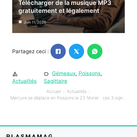
Télécharger de la musique MP3
gratuitement et légalement
Juin 11, 2026
Partagez ceci :
Gémeaux
,
Poissons
,
Actualités
Sagittaire
Accueil
Actualités
Mercure se déplace en Poissons le 23 février : ces 3 signes du zodiaque doivent faire vraiment attention