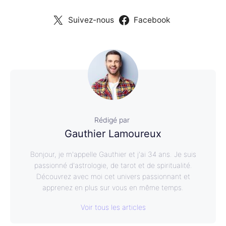
Suivez-nous
Facebook
Rédigé par
Gauthier Lamoureux
Bonjour, je m'appelle Gauthier et j'ai 34 ans. Je suis
passionné d'astrologie, de tarot et de spiritualité.
Découvrez avec moi cet univers passionnant et
apprenez en plus sur vous en même temps.
Voir tous les articles