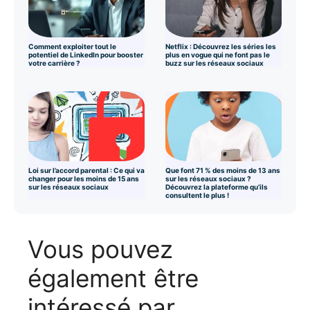
Comment exploiter tout le
Netflix : Découvrez les séries les
potentiel de LinkedIn pour booster
plus en vogue qui ne font pas le
votre carrière ?
buzz sur les réseaux sociaux
Loi sur l’accord parental : Ce qui va
Que font 71 % des moins de 13 ans
changer pour les moins de 15 ans
sur les réseaux sociaux ?
sur les réseaux sociaux
Découvrez la plateforme qu’ils
consultent le plus !
Vous pouvez
également être
intéressé par