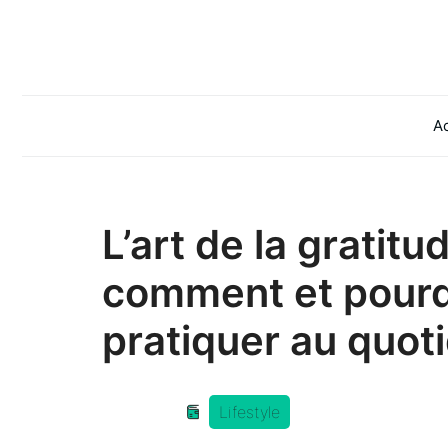
Aller
au
contenu
Ac
L’art de la gratitud
comment et pourq
pratiquer au quot
Lifestyle