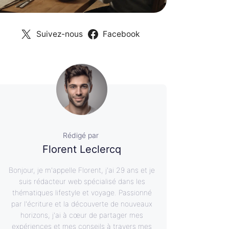
Suivez-nous
Facebook
Rédigé par
Florent Leclercq
Bonjour, je m'appelle Florent, j'ai 29 ans et je
suis rédacteur web spécialisé dans les
thématiques lifestyle et voyage. Passionné
par l'écriture et la découverte de nouveaux
horizons, j'ai à cœur de partager mes
expériences et mes conseils à travers mes