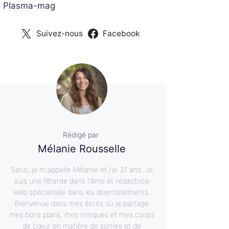
 Plasma-mag
Suivez-nous
Facebook
Rédigé par
Mélanie Rousselle
Salut, je m'appelle Mélanie et j'ai 31 ans. Je
suis une fêtarde dans l'âme et rédactrice
web spécialisée dans les divertissements.
Bienvenue dans mes écrits où je partage
mes bons plans, mes critiques et mes coups
de cœur en matière de sorties et de