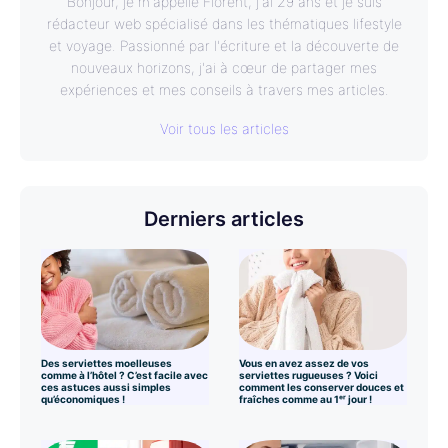
Bonjour, je m'appelle Florent, j'ai 29 ans et je suis
rédacteur web spécialisé dans les thématiques lifestyle
et voyage. Passionné par l'écriture et la découverte de
nouveaux horizons, j'ai à cœur de partager mes
expériences et mes conseils à travers mes articles.
Voir tous les articles
Derniers articles
Des serviettes moelleuses
Vous en avez assez de vos
comme à l’hôtel ? C’est facile avec
serviettes rugueuses ? Voici
ces astuces aussi simples
comment les conserver douces et
qu’économiques !
fraîches comme au 1ᵉʳ jour !