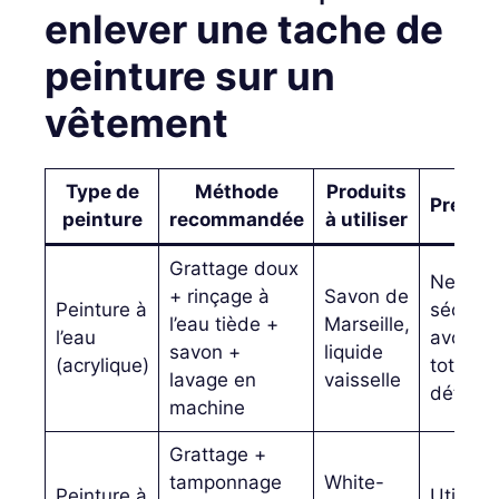
enlever une tache de
peinture sur un
vêtement
Type de
Méthode
Produits
Précau
peinture
recommandée
à utiliser
Grattage doux
Ne pas
+ rinçage à
Savon de
Peinture à
sécher 
l’eau tiède +
Marseille,
l’eau
avoir
savon +
liquide
(acrylique)
totalem
lavage en
vaisselle
détach
machine
Grattage +
tamponnage
White-
Peinture à
Utiliser