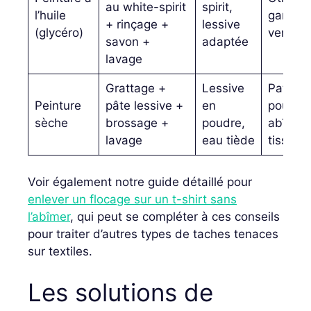
au white-spirit
spirit,
l’huile
gants e
+ rinçage +
lessive
(glycéro)
ventilé
savon +
adaptée
lavage
Grattage +
Lessive
Patienc
Peinture
pâte lessive +
en
pour ne
sèche
brossage +
poudre,
abîmer 
lavage
eau tiède
tissu
Voir également notre guide détaillé pour
enlever un flocage sur un t-shirt sans
l’abîmer
, qui peut se compléter à ces conseils
pour traiter d’autres types de taches tenaces
sur textiles.
Les solutions de