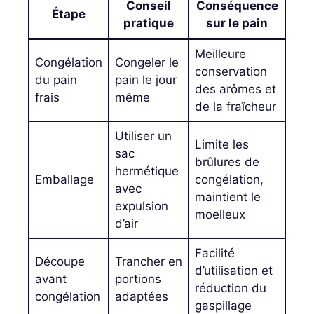
Conseil
Conséquence
Étape
pratique
sur le pain
Meilleure
Congélation
Congeler le
conservation
du pain
pain le jour
des arômes et
frais
même
de la fraîcheur
Utiliser un
Limite les
sac
brûlures de
hermétique
Emballage
congélation,
avec
maintient le
expulsion
moelleux
d’air
Facilité
Découpe
Trancher en
d’utilisation et
avant
portions
réduction du
congélation
adaptées
gaspillage