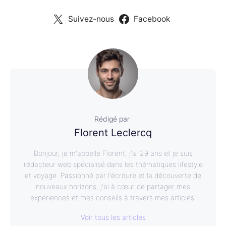
Suivez-nous
Facebook
Rédigé par
Florent Leclercq
Bonjour, je m'appelle Florent, j'ai 29 ans et je suis
rédacteur web spécialisé dans les thématiques lifestyle
et voyage. Passionné par l'écriture et la découverte de
nouveaux horizons, j'ai à cœur de partager mes
expériences et mes conseils à travers mes articles.
Voir tous les articles