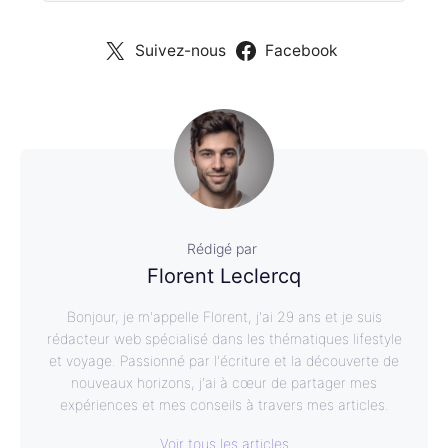
Suivez-nous
Facebook
Rédigé par
Florent Leclercq
Bonjour, je m'appelle Florent, j'ai 29 ans et je suis
rédacteur web spécialisé dans les thématiques lifestyle
et voyage. Passionné par l'écriture et la découverte de
nouveaux horizons, j'ai à cœur de partager mes
expériences et mes conseils à travers mes articles.
Voir tous les articles