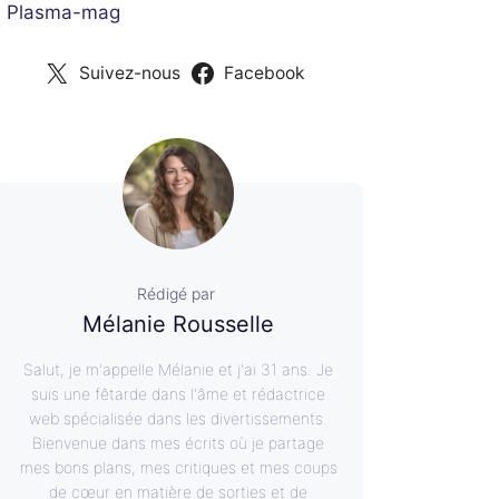
 Plasma-mag
Suivez-nous
Facebook
Rédigé par
Mélanie Rousselle
Salut, je m'appelle Mélanie et j'ai 31 ans. Je
suis une fêtarde dans l'âme et rédactrice
web spécialisée dans les divertissements.
Bienvenue dans mes écrits où je partage
mes bons plans, mes critiques et mes coups
de cœur en matière de sorties et de