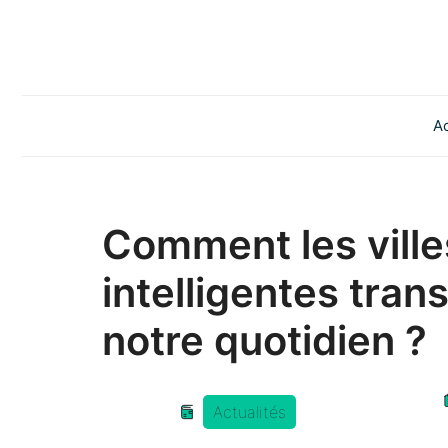
Aller
au
contenu
Ac
Comment les ville
intelligentes tra
notre quotidien ?
Actualités