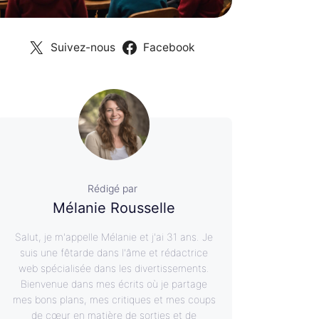
Suivez-nous
Facebook
Rédigé par
Mélanie Rousselle
Salut, je m'appelle Mélanie et j'ai 31 ans. Je
suis une fêtarde dans l'âme et rédactrice
web spécialisée dans les divertissements.
Bienvenue dans mes écrits où je partage
mes bons plans, mes critiques et mes coups
de cœur en matière de sorties et de