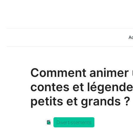
Aller
au
contenu
Ac
Comment animer 
contes et légende
petits et grands ?
Divertissements