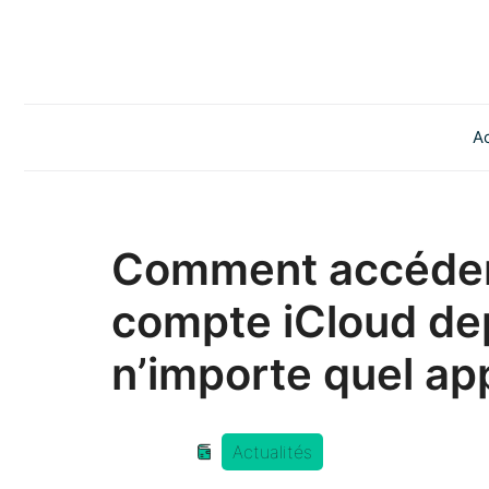
Aller
au
contenu
Ac
Comment accéder
compte iCloud de
n’importe quel app
Actualités