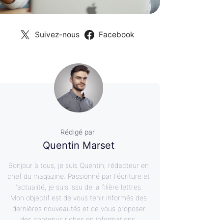
Suivez-nous
Facebook
Rédigé par
Quentin Marset
Bonjour à tous, je suis Quentin, rédacteur en
chef du magazine. Passionné par l'écriture et
l'actualité, je suis issu de la filière lettres.
Mon objectif est de vous tenir informés des
dernières nouveautés et de vous proposer
des contenus riches en informations.