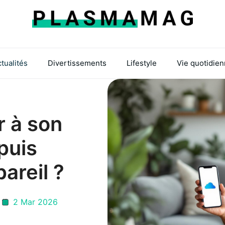
tualités
Divertissements
Lifestyle
Vie quotidie
 à son
puis
areil ?
2 Mar 2026