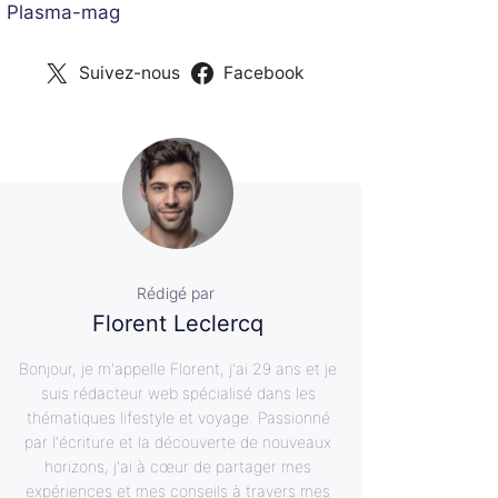
 Plasma-mag
Suivez-nous
Facebook
Rédigé par
Florent Leclercq
Bonjour, je m'appelle Florent, j'ai 29 ans et je
suis rédacteur web spécialisé dans les
thématiques lifestyle et voyage. Passionné
par l'écriture et la découverte de nouveaux
horizons, j'ai à cœur de partager mes
expériences et mes conseils à travers mes