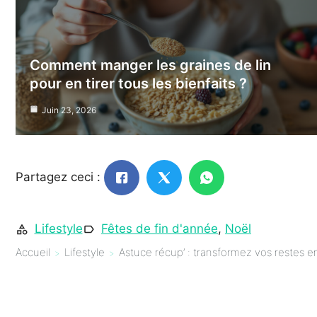
Comment manger les graines de lin
pour en tirer tous les bienfaits ?
Juin 23, 2026
Partagez ceci :
Lifestyle
Fêtes de fin d'année
,
Noël
Accueil
Lifestyle