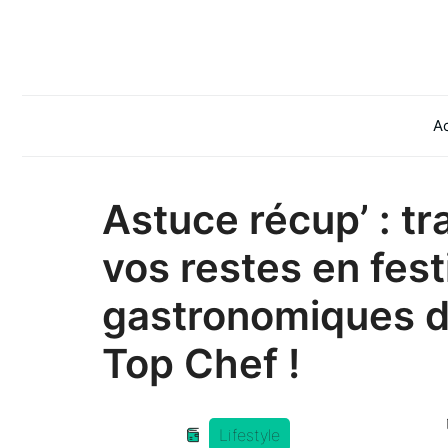
Aller
au
contenu
Ac
Astuce récup’ : t
vos restes en fest
gastronomiques d
Top Chef !
Lifestyle