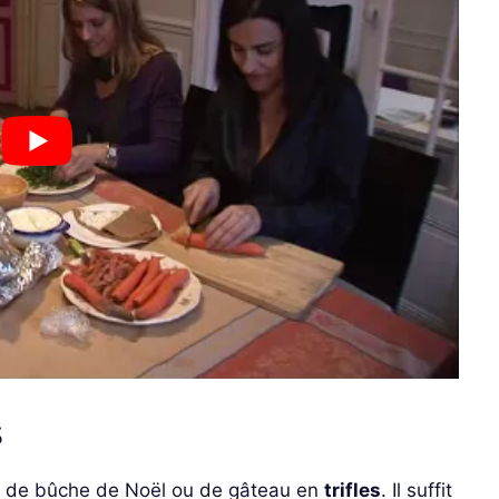
s
es de bûche de Noël ou de gâteau en
trifles
. Il suffit