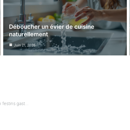
Déboucher un évier de cuisine
naturellement
Juin 21, 2026
Astuce récup’ : transformez vos restes en festins gastronomiques dignes d’un Top Chef !